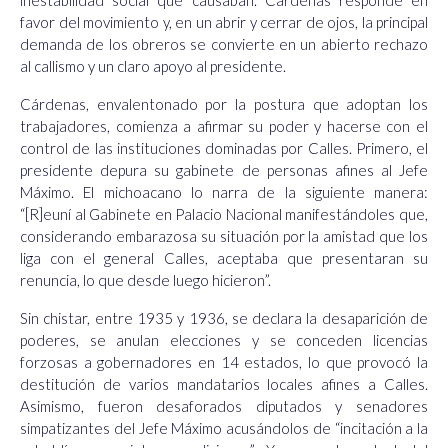
inestabilidad social que causaban. Cárdenas responde en
favor del movimiento y, en un abrir y cerrar de ojos, la principal
demanda de los obreros se convierte en un abierto rechazo
al callismo y un claro apoyo al presidente.
Cárdenas, envalentonado por la postura que adoptan los
trabajadores, comienza a afirmar su poder y hacerse con el
control de las instituciones dominadas por Calles. Primero, el
presidente depura su gabinete de personas afines al Jefe
Máximo. El michoacano lo narra de la siguiente manera:
“[R]euní al Gabinete en Palacio Nacional manifestándoles que,
considerando embarazosa su situación por la amistad que los
liga con el general Calles, aceptaba que presentaran su
renuncia, lo que desde luego hicieron”.
Sin chistar, entre 1935 y 1936, se declara la desaparición de
poderes, se anulan elecciones y se conceden licencias
forzosas a gobernadores en 14 estados, lo que provocó la
destitución de varios mandatarios locales afines a Calles.
Asimismo, fueron desaforados diputados y senadores
simpatizantes del Jefe Máximo acusándolos de “incitación a la