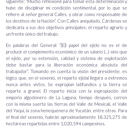
siguiente: “Mucho reflexioné para tomar esta determinación y
hube de disciplinar mi condición sentimental, por lo que se
refiere al señor general Calles, y obrar como responsable de
los destinos de la Nación”. Con Calles aniquilado, Cárdenas se
dedicaría a sus dos objetivos principales: el reparto agrario y
un frente único del trabajo.
En palabras del General: “[E]l papel del ejido no es el de
producir el complemento económico de un salario (…) sino que
el ejido, por su extensión, calidad y sistema de explotación
debe bastar para la liberación económica absoluta del
trabajador”. Tomando en cuenta la visión del presidente, es
lógico que, en el sexenio, el reparto ejidal llegara a extremos
nunca antes vistos. Se expropian latifundios y la tierra se
reparte a granel. El reparto inicia con la expropiación del
emporio algodonero de La Laguna; tiempo después, corren
con la misma suerte las tierras del Valle de Mexicali, el Valle
del Yaqui, la zona henequenera de Yucatán, entre otras. Para
el final del sexenio, habrán aproximadamente 18,325,275 de
hectáreas repartidas entre 1,020,594 campesinos.