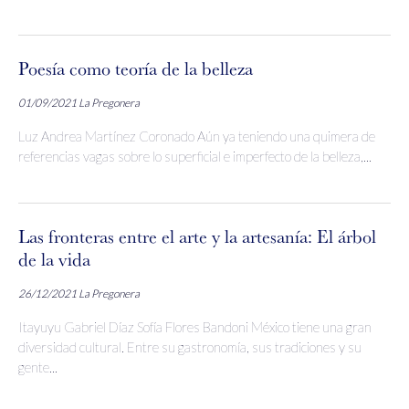
Poesía como teoría de la belleza
01/09/2021
La Pregonera
Luz Andrea Martínez Coronado Aún ya teniendo una quimera de
referencias vagas sobre lo superficial e imperfecto de la belleza,...
Las fronteras entre el arte y la artesanía: El árbol
de la vida
26/12/2021
La Pregonera
Itayuyu Gabriel Díaz Sofía Flores Bandoni México tiene una gran
diversidad cultural. Entre su gastronomía, sus tradiciones y su
gente...