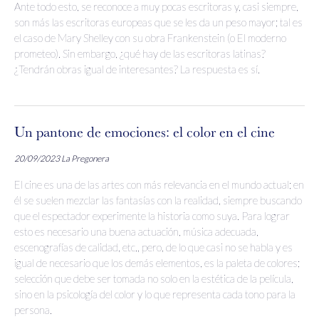
Ante todo esto, se reconoce a muy pocas escritoras y, casi siempre,
son más las escritoras europeas que se les da un peso mayor; tal es
el caso de Mary Shelley con su obra Frankenstein (o El moderno
prometeo). Sin embargo, ¿qué hay de las escritoras latinas?
¿Tendrán obras igual de interesantes? La respuesta es sí.
Un pantone de emociones: el color en el cine
20/09/2023
La Pregonera
El cine es una de las artes con más relevancia en el mundo actual; en
él se suelen mezclar las fantasías con la realidad, siempre buscando
que el espectador experimente la historia como suya. Para lograr
esto es necesario una buena actuación, música adecuada,
escenografías de calidad, etc., pero, de lo que casi no se habla y es
igual de necesario que los demás elementos, es la paleta de colores;
selección que debe ser tomada no solo en la estética de la película,
sino en la psicología del color y lo que representa cada tono para la
persona.