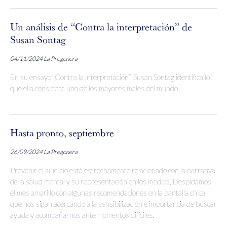
Un análisis de “Contra la interpretación” de
Susan Sontag
04/11/2024
La Pregonera
En su ensayo “Contra la interpretación”, Susan Sontag identifica lo
que ella considera uno de los mayores males del mundo...
Hasta pronto, septiembre
26/09/2024
La Pregonera
Prevenir el suicidio está estrechamente relacionado con la narrativa
de la salud mental y su representación en los medios. Despidamos
el mes amarillo con algunas recomendaciones en la pantalla chica
que nos sigan acercando a la sensibilización e importancia de buscar
ayuda y acompañarnos ante momentos difíciles.