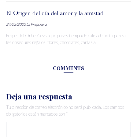
El Origen del día del amor y la amistad
24/02/2022
La Pregonera
Felipe Del Orbe Ya sea que pases tiempo de calidad con tu pareja;
les obsequies regalos, flores, chocolates, cartas a...
COMMENTS
Deja una respuesta
Tu dirección de correo electrónico no será publicada.
Los campos
obligatorios están marcados con
*