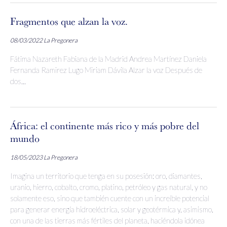
Fragmentos que alzan la voz.
08/03/2022
La Pregonera
Fátima Nazareth Fabiana de la Madrid Andrea Martínez Daniela
Fernanda Ramirez Lugo Miriam Dávila Alzar la voz Después de
dos...
África: el continente más rico y más pobre del
mundo
18/05/2023
La Pregonera
Imagina un territorio que tenga en su posesión: oro, diamantes,
uranio, hierro, cobalto, cromo, platino, petróleo y gas natural, y no
solamente eso, sino que también cuente con un increíble potencial
para generar energía hidroeléctrica, solar y geotérmica y, asimismo,
con una de las tierras más fértiles del planeta, haciéndola idónea