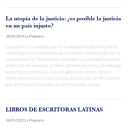
La utopía de la justicia: ¿es posible la justicia
en un país injusto?
28/02/2024
La Pregonera
La justicia es un concepto que se ha abordado desde el inicio de la
humanidad como herramienta para mantener el orden y permitir la
sana convivencia. Teóricamente conocemos sus principios y el cómo
debería de ser abordada, al menos de forma abstracta. Sin embargo,
la práctica es complicada, pues, en algunas ocasiones, roza los
límites entre lo que es justo e injusto. Ejemplo claro de ello, nuestro
país. Entonces, ¿es posible la justicia en un país injusto?
LIBROS DE ESCRITORAS LATINAS
18/05/2023
La Pregonera