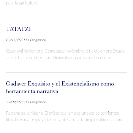
para la agricultura.
TATATZI
02/11/2021
La Pregonera
Quenomi noviembre, Como cada noviembre, o tia diciembre Desde
que te fuiste en diciembre Ni mis ilnamiqui Toca recordar tu...
Cadáver Exquisito y el Existencialismo como
herramienta narrativa
29/09/2022
La Pregonera
Fabiana de la Madrid El existencialismo es una de las corrientes
filosóficas más explayadas en la literatura, tanto globalmente como...