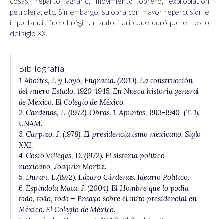
cosas, reparto agrario, movimiento obrero, expropiación
petrolera, etc. Sin embargo, su obra con mayor repercusión e
importancia fue el régimen autoritario que duró por el resto
del siglo XX.
Bibilografía
1. Aboites, L y Loyo, Engracia. (2010).
La construcción
del nuevo Estado, 1920-1945.
En
Nueva historia general
de México.
El Colegio de México.
2. Cárdenas, L. (1972).
Obras. 1. Apuntes, 1913-1940
(T. 1).
UNAM.
3. Carpizo, J. (1978).
El presidencialismo mexicano
. Siglo
XXI.
4. Cosío Villegas, D. (1972).
El sistema político
mexicano,
Joaquín Mortiz.
5. Duran, L.(1972).
Lázaro Cárdenas. Ideario Político.
6. Espíndola Mata, J. (2004).
El Hombre que lo podía
todo, todo, todo – Ensayo sobre el mito presidencial en
México.
El Colegio de México.