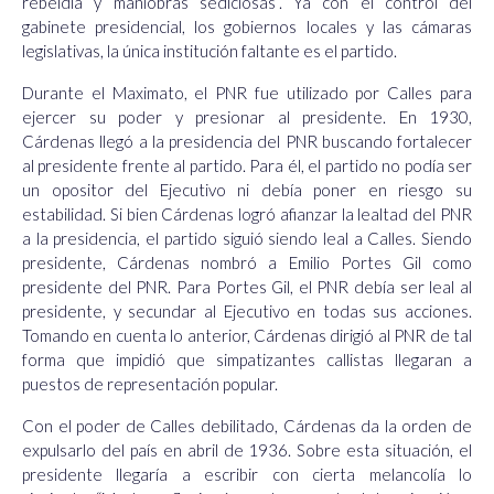
rebeldía y maniobras sediciosas”. Ya con el control del
gabinete presidencial, los gobiernos locales y las cámaras
legislativas, la única institución faltante es el partido.
Durante el Maximato, el PNR fue utilizado por Calles para
ejercer su poder y presionar al presidente. En 1930,
Cárdenas llegó a la presidencia del PNR buscando fortalecer
al presidente frente al partido. Para él, el partido no podía ser
un opositor del Ejecutivo ni debía poner en riesgo su
estabilidad. Si bien Cárdenas logró afianzar la lealtad del PNR
a la presidencia, el partido siguió siendo leal a Calles. Siendo
presidente, Cárdenas nombró a Emilio Portes Gil como
presidente del PNR. Para Portes Gil, el PNR debía ser leal al
presidente, y secundar al Ejecutivo en todas sus acciones.
Tomando en cuenta lo anterior, Cárdenas dirigió al PNR de tal
forma que impidió que simpatizantes callistas llegaran a
puestos de representación popular.
Con el poder de Calles debilitado, Cárdenas da la orden de
expulsarlo del país en abril de 1936. Sobre esta situación, el
presidente llegaría a escribir con cierta melancolía lo