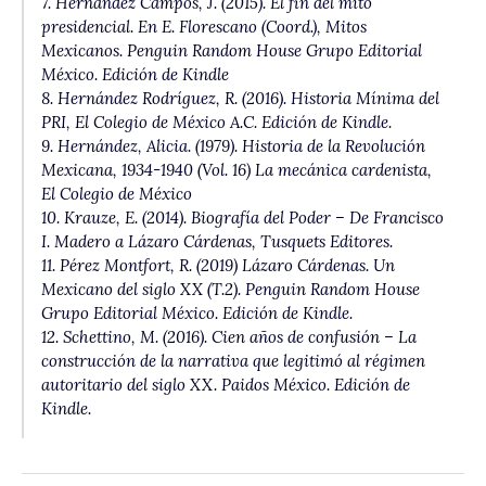
7. Hernández Campos, J. (2015). El fin del mito
presidencial. En E. Florescano (Coord.),
Mitos
Mexican
os. Penguin Random House Grupo Editorial
México. Edición de Kindle
8. Hernández Rodríguez, R. (2016).
Historia Mínima del
PRI,
El Colegio de México A.C. Edición de Kindle.
9. Hernández, Alicia. (1979).
Historia de la Revolución
Mexicana, 1934-1940
(Vol. 16)
La mecánica cardenista
,
El Colegio de México
10. Krauze, E. (2014).
Biografía del Poder – De Francisco
I. Madero a Lázaro Cárdenas,
Tusquets Editores.
11. Pérez Montfort, R. (2019)
Lázaro Cárdenas. Un
Mexicano del siglo XX
(T.2). Penguin Random House
Grupo Editorial México. Edición de Kindle.
12. Schettino, M. (2016).
Cien años de confusión – La
construcción de la narrativa que legitimó al régimen
autoritario del siglo XX
. Paidos México. Edición de
Kindle.