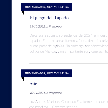
HUMANIDADES, ARTE Y CULTURA
El juego del Tapado
31/10/2022
La Pregonera
De cara a la sucesión presidencial del 2024, en nuest
tapados. Estas palabras fueron la forma de caricaturiza
buena parte del siglo XX. Sin embargo, ¿de dónde vien
política de México?, y más importante aún, ¿qué signifi
HUMANIDADES, ARTE Y CULTURA
Aún
10/11/2021
La Pregonera
Luz Andrea Martínez Coronado Esa tormentosa idea 
con nosotros…. Creemos sentir su...