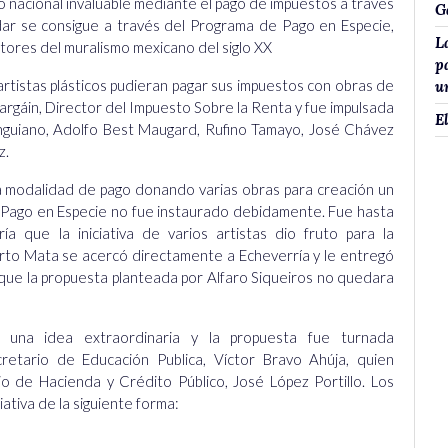
io nacional invaluable mediante el pago de impuestos a través
G
dar se consigue a través del Programa de Pago en Especie,
L
tores del muralismo mexicano del siglo XX
p
artistas plásticos pudieran pagar sus impuestos con obras de
u
Margáin, Director del Impuesto Sobre la Renta y fue impulsada
E
Anguiano, Adolfo Best Maugard, Rufino Tamayo, José Chávez
z.
sta modalidad de pago donando varias obras para creación un
ago en Especie no fue instaurado debidamente. Fue hasta
a que la iniciativa de varios artistas dio fruto para la
berto Mata se acercó directamente a Echeverría y le entregó
e que la propuesta planteada por Alfaro Siqueiros no quedara
a una idea extraordinaria y la propuesta fue turnada
retario de Educación Publica, Víctor Bravo Ahúja, quien
o de Hacienda y Crédito Público, José López Portillo. Los
ativa de la siguiente forma: