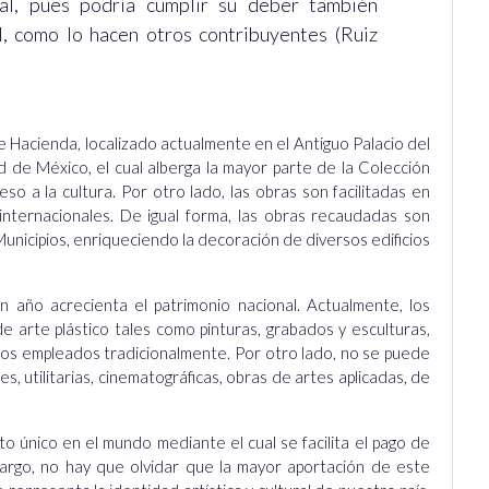
nal, pues podría cumplir su deber también
, como lo hacen otros contribuyentes (Ruiz
e Hacienda, localizado actualmente en el Antiguo Palacio del
d de México, el cual alberga la mayor parte de la Colección
eso a la cultura. Por otro lado, las obras son facilitadas en
internacionales. De igual forma, las obras recaudadas son
Municipios, enriqueciendo la decoración de diversos edificios
 año acrecienta el patrimonio nacional. Actualmente, los
e arte plástico tales como pinturas, grabados y esculturas,
 los empleados tradicionalmente. Por otro lado, no se puede
s, utilitarias, cinematográficas, obras de artes aplicadas, de
o único en el mundo mediante el cual se facilita el pago de
bargo, no hay que olvidar que la mayor aportación de este