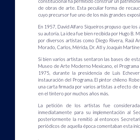
constitucional ha permitido construir un patrimon
de obras de arte. Esta peculiar forma de recau
cuyo precursor fue uno de los más grandes exposi
En 1957, David Alfaro Siqueiros propuso que los 
su autoría. La idea fue bien recibida por Hugo B. 
por diversos artistas como Diego Rivera, Raúl 
Morado, Carlos, Mérida, Dr. Atl y Joaquín Martine
Si bien varios artistas sentaron las bases de e
Museo de Arte Moderno Mexicano, el Programa P
1975, durante la presidencia de Luis Echeverrí
instauración del Programa. El pintor chileno Ro
una carta firmada por varios artistas a efecto d
en el tintero por muchos años más.
La petición de los artistas fue considerad
inmediatamente para su implementación al Sec
posteriormente la remitió al entonces Secretari
periódicos de aquella época comentaban esta inici