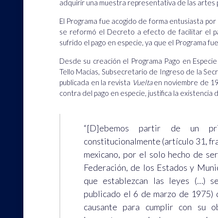
adquirir una muestra representativa de las artes
El Programa fue acogido de forma entusiasta por 
se reformó el Decreto a efecto de facilitar el 
sufrido el pago en especie, ya que el Programa 
Desde su creación el Programa Pago en Especie h
Tello Macías, Subsecretario de Ingreso de la Sec
publicada en la revista
Vuelta
en noviembre de 198
contra del pago en especie, justifica la existencia
“[D]ebemos partir de un pri
constitucionalmente (artículo 31, fr
mexicano, por el solo hecho de serl
Federación, de los Estados y Munic
que establezcan las leyes (…) s
publicado el 6 de marzo de 1975) d
causante para cumplir con su ob