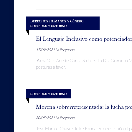
DERECHOS HUMANOS Y GÉNERO
,
SOCIEDAD Y ENTORNO
El Lenguaje Inclusivo como potenciador d
17/09/2021
La Pregonera
Alexa Valls Arlette García Sofía De La Paz Giovanna
posturas a favor...
SOCIEDAD Y ENTORNO
Morena sobrerrepresentada: la lucha por
30/05/2021
La Pregonera
José Marcos Chavez Tellez En marzo de este año, el