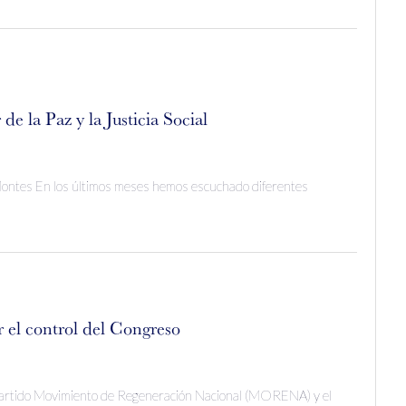
e la Paz y la Justicia Social
 Montes En los últimos meses hemos escuchado diferentes
 el control del Congreso
 partido Movimiento de Regeneración Nacional (MORENA) y el