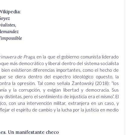
Wikipedia:
Soyez
réalistes,
demandez
l’impossible
rimavera de Praga
, en la que el gobierno comunista liderado
foque más democrático y
liberal dentro del sistema socialista
Si bien existieron diferencias importantes, como el hecho de
que se diera dentro del espectro ideológico opuesto, la
contra la opresión. Tal como señala
Žantowský
(2018)
:
“los
nía y la corrupción, y exigían libertad y democracia. Sus
 distintas, pero el sentimiento de injusticia era el mismo
”. El
co, con una intervención militar, extranjera en un caso, y
ejar el espíritu de cambio y la lucha por la justicia en medio
es. Un manifestante checo