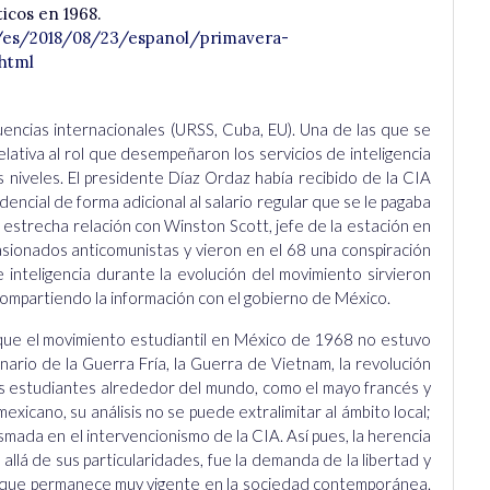
icos en 1968.
/es/2018/08/23/espanol/primavera-
.html
uencias internacionales (URSS, Cuba, EU). Una de las que se
lativa al rol que desempeñaron los servicios de inteligencia
s niveles. El presidente Díaz Ordaz había recibido de la CIA
ncial de forma adicional al salario regular que se le pagaba
trecha relación con Winston Scott, jefe de la estación en
ionados anticomunistas y vieron en el 68 una conspiración
e inteligencia durante la evolución del movimiento sirvieron
compartiendo la información con el gobierno de México.
que el movimiento estudiantil en México de 1968 no estuvo
enario de la Guerra Fría, la Guerra de Vietnam, la revolución
los estudiantes alrededor del mundo, como el mayo francés y
exicano, su análisis no se puede extralimitar al ámbito local;
smada en el intervencionismo de la CIA. Así pues, la herencia
allá de sus particularidades, fue la demanda de la libertad y
ión que permanece muy vigente en la sociedad contemporánea.