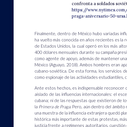
confronta a soldados soviét
https://www.nytimes.com
praga-aniversario-50-urss
Finalmente, dentro de México hubo variadas infl
ha vuelto más conocida en años recientes es la re
de Estados Unidos, la cual operó en los más alto
400 dólares mensuales durante su campaña preside
como agente de apoyo, además de mantener una es
México (Aguayo, 2018). Ambos hombres eran apas
cubano-soviética. De esta forma, los servicios d
como espionaje de las actividades estudiantiles, 
Ante estos hechos, es indispensable reconocer 
aislado de las influencias internacionales: el esc
cubana; ni de las respuestas que existieron de 
la
Primera de Praga
. Pero, aún dentro del ámbito m
una muestra de la influencia extranjera quedó pla
histórica más importante de estas protestas, más 
justicia frente a regímenes autoritarios, cuest