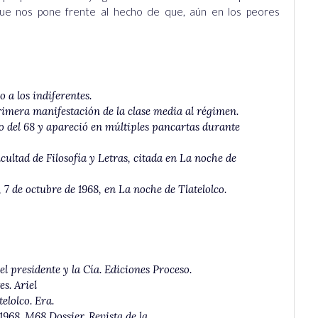
ue nos pone frente al hecho de que, aún en los peores
o a los indiferentes
.
rimera manifestación de la clase media al régimen.
yo del 68 y apareció en múltiples pancartas durante
acultad de Filosofía y Letras, citada en
La noche de
 7 de octubre de 1968, en
La noche de Tlatelolco.
 el presidente y la Cía
. Ediciones Proceso.
es
. Ariel
elolco.
Era.
1968
. M68 Dossier. Revista de la