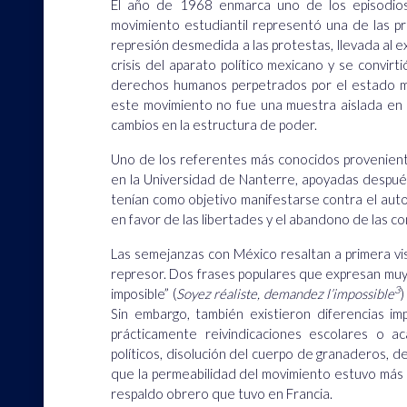
El año de 1968 enmarca uno de los episodios 
movimiento estudiantil representó una de las pr
represión desmedida a las protestas, llevada al e
crisis del aparato político mexicano y se convirt
derechos humanos perpetrados por el estado mex
este movimiento no fue una muestra aislada en e
cambios en la estructura de poder.
Uno de los referentes más conocidos proveniente
en la Universidad de Nanterre, apoyadas después
tenían como objetivo manifestarse contra el auto
en favor de las libertades y el abandono de las c
Las semejanzas con México resaltan a primera vi
represor. Dos frases populares que expresan muy 
3
imposible” (
Soyez réaliste, demandez l’impossible
)
Sin embargo, también existieron diferencias 
prácticamente reivindicaciones escolares o aca
políticos, disolución del cuerpo de granaderos, de
que la permeabilidad del movimiento estuvo más l
respaldo obrero que tuvo en Francia.