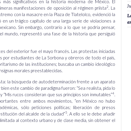
más significativos en la historia moderna de México. El
Ju
2
imeras manifestaciones de oposición al régimen priísta
. La
xtremo con la masacre en la Plaza de Tlatelolco, evidenció la
L
ió en un trágico capítulo de una larga serie de violaciones a
a
icano. Sin embargo, contrario a lo que se podría pensar,
l mundo, representó una fase de la historia que persiguió
s del exterior fue el mayo francés. Las protestas iniciadas
 por estudiantes de La Sorbona y obreros de todo el país,
ritarismo de las instituciones; buscaba un cambio ideológico
onsignas morales preestablecidas.
sta: la búsqueda de autodeterminación frente a un aparato
bien este cambio de paradigma fueron: “Sea realista, pida lo
4
 y “Mis rucos consideran que sus principios son inmutables”
.
importantes entre ambos movimientos, “en México no hubo
démicas, sólo peticiones políticas; liberación de presos
5
stitución del alcalde de la ciudad”
. A ello se le debe añadir
imitada al contexto urbano y de clase media, sin obtener el