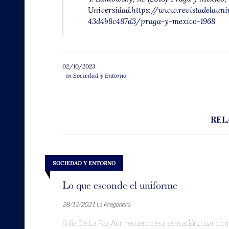
Universidad.
https://www.revistadelauni
43d4b8c487d3/praga-y-mexico-1968
02/10/2023
in
Sociedad y Entorno
REL
SOCIEDAD Y ENTORNO
Lo que esconde el uniforme
28/12/2021
La Pregonera
Sofía De La Paz Aún recuerdo esa sensación, cuando m