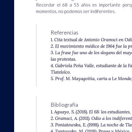
Recordar el 68 a 55 años es importante porq
momentos, no podemos ser indiferentes.
Referencias
1. Cita textual de Antonio Gramsci en
Odi
2. El movimiento médico de 1964 fue la p
3. La frase fue uno de los slogans del ma
las protestas.
4. Gabriela Peña Valle, estudiante de la F
Tlatelolco.
5. Prof. M. Mayagoitia, carta a Le Monde,
Bibliografía
1. Aguayo, S. (2018).
El 68: los estudiantes,
2. Gramsci, A. (2011).
Odio a los indiferent
3. Poniatowska, E. (1998).
La noche de Tlat
4. Zantowsky, M. (2018).
Praga y México,