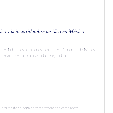
ico y la incertidumbre jurídica en México
mo ciudadanos para ser escuchados e influir en las decisiones
quedarnos en la total incertidumbre jurídica.
, lo que está en boga en estas épocas tan cambiantes...