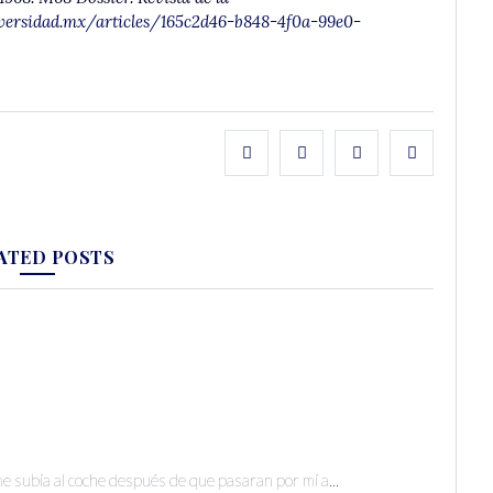
versidad.mx/articles/165c2d46-b848-4f0a-99e0-
ATED POSTS
e subía al coche después de que pasaran por mí a...