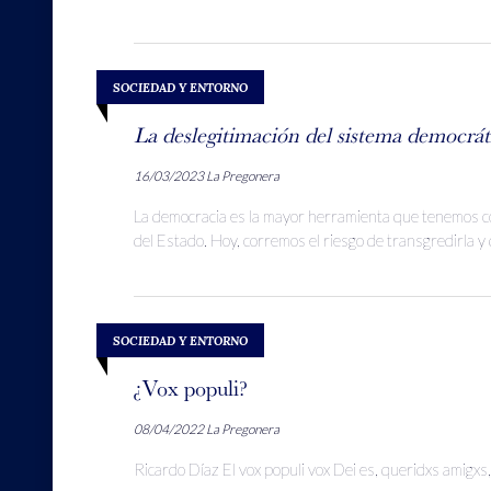
SOCIEDAD Y ENTORNO
La deslegitimación del sistema democrát
16/03/2023
La Pregonera
La democracia es la mayor herramienta que tenemos co
del Estado. Hoy, corremos el riesgo de transgredirla y 
SOCIEDAD Y ENTORNO
¿Vox populi?
08/04/2022
La Pregonera
Ricardo Díaz El vox populi vox Dei es, queridxs amigxs