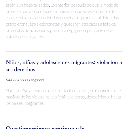
están aún hospitalizados. Lo anterior, después de que, a modo de
protesta por las condiciones inhumanas que se viven dentro de
estos centros de detención, las personas migrantes ahí detenidas
prendieron fuego a colchonetas y quedaron atrapadas a falta de
protocolos de actuación y presunta negligencia por parte de las
autoridades migratorias.
Niños, niñas y adolescentes migrantes: violación a
sus derechos
04/06/2021
La Pregonera
Nathalie Zyman Existen diversos factores que generan migraciones
masivas de individuos incluso familias enteras, desde México hasta
los países integrantes...
Cuestionamiento continuo y la