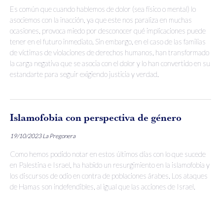
Es común que cuando hablemos de dolor (sea físico o mental) lo
asociemos con la inacción, ya que este nos paraliza en muchas
ocasiones, provoca miedo por desconocer qué implicaciones puede
tener en el futuro inmediato. Sin embargo, en el caso de las familias
de víctimas de violaciones de derechos humanos, han transformado
la carga negativa que se asocia con el dolor y lo han convertido en su
estandarte para seguir exigiendo justicia y verdad.
Islamofobia con perspectiva de género
19/10/2023
La Pregonera
Como hemos podido notar en estos últimos días con lo que sucede
en Palestina e Israel, ha habido un resurgimiento en la islamofobia y
los discursos de odio en contra de poblaciones árabes. Los ataques
de Hamas son indefendibles, al igual que las acciones de Israel.