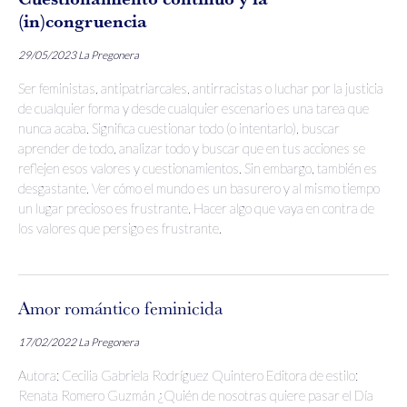
(in)congruencia
29/05/2023
La Pregonera
Ser feministas, antipatriarcales, antirracistas o luchar por la justicia
de cualquier forma y desde cualquier escenario es una tarea que
nunca acaba. Significa cuestionar todo (o intentarlo), buscar
aprender de todo, analizar todo y buscar que en tus acciones se
reflejen esos valores y cuestionamientos. Sin embargo, también es
desgastante. Ver cómo el mundo es un basurero y al mismo tiempo
un lugar precioso es frustrante. Hacer algo que vaya en contra de
los valores que persigo es frustrante.
Amor romántico feminicida
17/02/2022
La Pregonera
Autora: Cecilia Gabriela Rodríguez Quintero Editora de estilo:
Renata Romero Guzmán ¿Quién de nosotras quiere pasar el Día