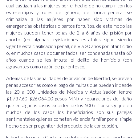
cual castigan a las mujeres por el hecho de no cumplir con los
estereotipos y roles de género, de forma general se
criminaliza a las mujeres por haber sido víctimas de
emergencias obstétricas o partos fortuitos, de este modo las
mujeres pueden tener penas de 2 a 6 años de prisión por
aborto (en algunas legislaciones estatales sigue siendo
vigente esta clasificación penal), de 8 a 20 años por infanticidio
o, en muchos casos documentados, ser condenadas hasta 60
años cuando se les imputa el delito de homicidio (con
agravantes como razón de parentesco).
Además de las penalidades de privación de libertad, se prevén
penas accesorias como el pago de multas que pueden ir desde
las 20 a 300 Unidades de Medida y Actualización (entre
$1,737.60 $26,064.00 pesos M.N.) y reparaciones del daño
que en algunos casos exceden de los 500 mil pesos y que en
muchos de los casos los beneficiarios son sus parejas
sentimentales quienes
cometen violencia familiar por el simple
hecho de ser progenitor del producto de la concepción.
El hecho de que la Corte haya determinado que el aborto no