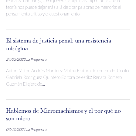
teoría. Sin embargo, creo que existe algo más importante que la
teoría nos puede dejar más allá de citar palabras de memoria: el
pensamiento crítico y el cuestionamiento.
El sistema de justicia penal: una resistencia
misógina
24/02/2022
La Pregonera
Autor: Milton Andrés Martínez Molina Editora de contenido: Cecilia
Gabriela Rodríguez Quintero Editora de estilo: Renata Romero
Guzmán El ejercicio...
Hablemos de Micromachismos y el por qué no
son micro
07/10/2021
La Pregonera