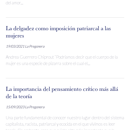
del amor...
La delgadez como imposición patriarcal a las
mujeres
19/03/2021
La Pregonera
Andrea Guerrero Chiprout “Podríamos decir que el cuerpo de la
mujer es una especie de pizarra sobre el cual el...
La importancia del pensamiento crítico más allá
de la teoría
15/09/2023
La Pregonera
Una parte fundamental de conocer nuestro lugar dentro del sistema
capitalista, racista, patriarcal y ecocida en el que vivimos es leer