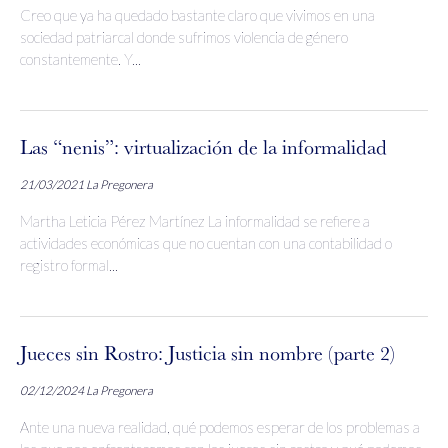
Creo que ya ha quedado bastante claro que vivimos en una
sociedad patriarcal donde sufrimos violencia de género
constantemente. Y...
Las “nenis”: virtualización de la informalidad
21/03/2021
La Pregonera
Martha Leticia Pérez Martínez La informalidad se refiere a
actividades económicas que no cuentan con una contabilidad o
registro formal...
Jueces sin Rostro: Justicia sin nombre (parte 2)
02/12/2024
La Pregonera
Ante una nueva realidad, qué podemos esperar de los problemas a