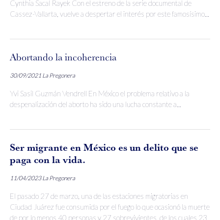
Cynthia Sacal Rayek Con el estreno de la serie documental de
Cassez-Vallarta, vuelve a despertar el interés por este famosísimo...
Abortando la incoherencia
30/09/2021
La Pregonera
Yvi Sasil Guzmán Vendrell En México el problema relativo a la
despenalización del aborto ha sido una lucha constante a...
Ser migrante en México es un delito que se
paga con la vida.
11/04/2023
La Pregonera
El pasado 27 de marzo, una de las estaciones migratorias en
Ciudad Juárez fue consumida por el fuego lo que ocasionó la muerte
de por lo menos 40 personas y 27 sobrevivientes, de los cuales 23