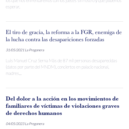
los que nos enfrentaremos con los jueces sin rostro y qué podemos
esperar.
El tiro de gracia, la reforma a la FGR, enemiga de
la lucha contra las desapariciones forzadas
31/05/2021
La Pregonera
Luis Manuel Cruz Serna Más de 87 mil personas desaparecidas
(datos por parte del MNDM), conciertos en palacio nacional,
madres...
Del dolor a la acción en los movimientos de
familiares de víctimas de violaciones graves
de derechos humanos
04/05/2023
La Pregonera