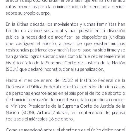
afectan desproporcionadamente a las mujeres, han diseñado
rutas perversas para la criminalización del derecho a decidir
sobre su propio cuerpo.
En la última década, los movimientos y luchas feministas han
tenido un avance sustancial y han puesto en la discusión
publica la necesidad de modificar las dispos
iciones jurídicas
que
castiguen el aborto, a pesar de que existen muchas
resistencias patriarcales y machistas; el paso ha sido firme y se
han ganado logros sustanciales como lo fue recientemente el
histórico fallo de la Suprema Corte de Justicia de la Nación
(SCJN) que declaró inconstitucional su penalización.
Hasta el mes de enero del 2022 el Instituto Federal de la
Defensoría Pública Federal detectó alrededor de cien casos
de personas encarceladas en el país por el delito de aborto o
de homicidio en razón de parentesco, dato que dio a conocer
el Ministro Presidente de la Suprema Corte de Justicia de la
Nación (SCJN), Arturo Zaldívar, en conferencia de prensa
realizada el miércoles 16 de enero.
Como se mencionó antes, el aborto no es el único delito por el