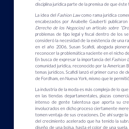
disciplina jurídica parte de la premisa de que éste
La idea del
Fashion Law
como rama jurídica come
encabezados por Anabelle Gauberti publicaron 
Derecho de los Negocios)
un artículo
sobre “Dro
problemas de tipo legal y fiscal dentro de los s
consideró la necesidad de la existencia de una r
en el año 2006, Susan Scafidi, abogada pioner
reconocer la problemática naciente en el nicho de
En busca de expresar la importancia del
Fashion 
comunidad jurídica, reconocido por la American B
temas jurídicos. Scafidi lanzó el primer curso d
de Fordham, en Nueva York, mismo que le permitió
La industria de la moda es más compleja de lo qu
en las tiendas departamentales, plazas comercia
intenso de gente talentosa que aporta su cre
involucrados en dicho proceso ciertamente merec
tomen ventaja de sus creaciones. De ahí surge la 
del crecimiento acelerado que ha tenido la su
diseño de una bolsa, hasta el color de una suela, 