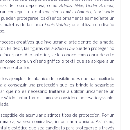
resas de ropa deportiva, como
Adidas, Nike, Under Armour,
lograr conseguir un entrenamiento más cómodo, fabricando
én pueden protegerse los diseños ornamentales mediante un
las maletas de la marca
Louis Vuitton,
que utilizan un diseño
po.
rocesos creativos que involucran el arte dentro de la moda,
r. Es decir, las figuras del
Fashion Law
pueden proteger no
 le incorpore. A lo anterior, se le conoce como obra de arte
rar como obra un diseño gráfico o textil que se aplique a un
merece al autor.
los ejemplos del abanico de posibilidades que han auxiliado
a a conseguir una protección que les brinde la seguridad
r que no es necesario limitarse a utilizar únicamente un
e válido juntar tantos como se considere necesario y viable.
lada.
susceptible de acumular distintos tipos de protección. Por un
 marca, ya sea nominativa, innominada o mixta. Asimismo,
ntal o estético que sea candidato para protegerse a través