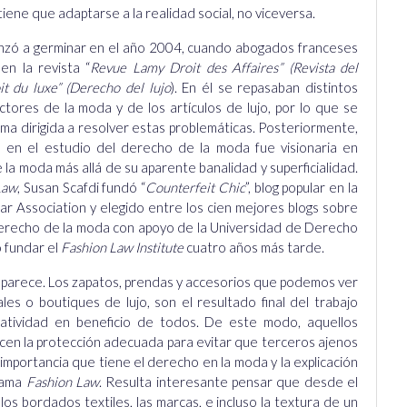
 tiene que adaptarse a la realidad social, no viceversa.
nzó a germinar en el año 2004, cuando abogados franceses
en la revista “
Revue Lamy Droit des Affaires” (Revista del
it du luxe” (Derecho del lujo
). En él se repasaban distintos
ectores de la moda y de los artículos de lujo, por lo que se
ama dirigida a resolver estas problemáticas. Posteriormente,
a en el estudio del derecho de la moda fue visionaria en
 la moda más allá de su aparente banalidad y superficialidad.
Law
, Susan Scafdi fundó “
Counterfeit Chic
”, blog popular en la
ar Association y elegido entre los cien mejores blogs sobre
e derecho de la moda con apoyo de la Universidad de Derecho
 fundar el
Fashion Law Institute
cuatro años más tarde.
e parece. Los zapatos, prendas y accesorios que podemos ver
les o boutiques de lujo, son el resultado final del trabajo
atividad en beneficio de todos. De este modo, aquellos
en la protección adecuada para evitar que terceros ajenos
importancia que tiene el derecho en la moda y la explicación
brama
Fashion Law
. Resulta interesante pensar que desde el
los bordados textiles, las marcas, e incluso la textura de un