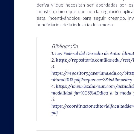
deriva y que necesitan ser abordadas por es
industria, como que dominen la regulación aplic
ésta, incentivándolos para seguir creando, i
beneficiarios de la industria de la moda.
Bibliografía
1.
Ley Federal del Derecho de Autor (dipu
2.
https://repositorio.comillas.edu/rest
3.
https://repository.javeriana.edu.co/bi
uliana2013.pdf?sequence=3&isAllowed=y
4.
https://www.lexdiarium.com/actual
modalidad-jur%C3%ADdica-a-la-moda-p
5.
https://coordinacioneditorialfacultadd
pdf