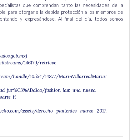
pecialistas que comprendan tanto las necesidades de la
able, para otorgarle la debida protección a los miembros de
nventando y expresándose. Al final del día, todos somos
tados.gob.mx)
/bitstreams/146179/retrieve
tstream/handle/10554/14877/MarinVillarrealMariaJ
idad-jur%C3%ADdica/fashion-law-una-nueva-
arte-ii
erecho.com/assets/derecho_pantentes_marzo_2017.