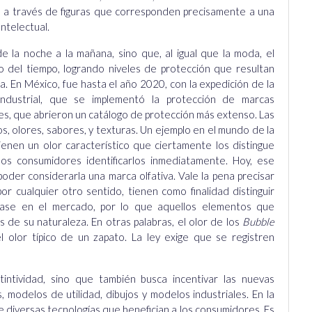
n a través de figuras que corresponden precisamente a una
ntelectual.
e la noche a la mañana, sino que, al igual que la moda, el
 del tiempo, logrando niveles de protección que resultan
a. En México, fue hasta el año 2020, con la expedición de la
ndustrial, que se implementó la protección de marcas
les, que abrieron un catálogo de protección más extenso. Las
s, olores, sabores, y texturas. Un ejemplo en el mundo de la
tienen un olor característico que ciertamente los distingue
 los consumidores identificarlos inmediatamente. Hoy, ese
oder considerarla una marca olfativa. Vale la pena precisar
por cualquier otro sentido, tienen como finalidad distinguir
ase en el mercado, por lo que aquellos elementos que
s de su naturaleza. En otras palabras, el olor de los
Bubble
l olor típico de un zapato. La ley exige que se registren
tintividad, sino que también busca incentivar las nuevas
 modelos de utilidad, dibujos y modelos industriales. En la
de diversas tecnologías que benefician a los consumidores. Es