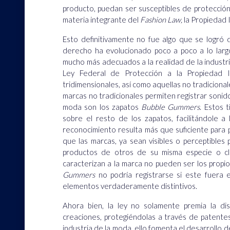
producto, puedan ser susceptibles de protecció
materia integrante del
Fashion Law,
la Propiedad I
Esto definitivamente no fue algo que se logró d
derecho ha evolucionado poco a poco a lo largo
mucho más adecuados a la realidad de la industri
Ley Federal de Protección a la Propiedad I
tridimensionales, así como aquellas no tradiciona
marcas no tradicionales permiten registrar sonido
moda son los zapatos
Bubble Gummers
. Estos 
sobre el resto de los zapatos, facilitándole a
reconocimiento resulta más que suficiente para p
que las marcas, ya sean visibles o perceptibles 
productos de otros de su misma especie o cl
caracterizan a la marca no pueden ser los propio
Gummers
no podría registrarse si este fuera e
elementos verdaderamente distintivos.
Ahora bien, la ley no solamente premia la dis
creaciones, protegiéndolas a través de patentes,
industria de la moda, ello fomenta el desarrollo 