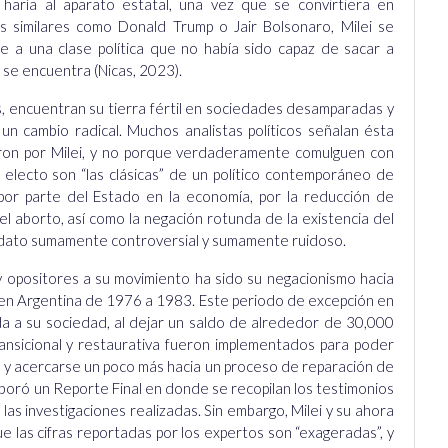
haría al aparato estatal, una vez que se convirtiera en
 similares como Donald Trump o Jair Bolsonaro, Milei se
 a una clase política que no había sido capaz de sacar a
e se encuentra (Nicas, 2023).
 encuentran su tierra fértil en sociedades desamparadas y
n cambio radical. Muchos analistas políticos señalan ésta
naron por Milei, y no porque verdaderamente comulguen con
e electo son “las clásicas” de un político contemporáneo de
por parte del Estado en la economía, por la reducción de
del aborto, así como la negación rotunda de la existencia del
ndidato sumamente controversial y sumamente ruidoso.
 opositores a su movimiento ha sido su negacionismo hacia
ar en Argentina de 1976 a 1983. Este periodo de excepción en
a a su sociedad, al dejar un saldo de alrededor de 30,000
ansicional y restaurativa fueron implementados para poder
s, y acercarse un poco más hacia un proceso de reparación de
laboró un Reporte Final en donde se recopilan los testimonios
 las investigaciones realizadas. Sin embargo, Milei y su ahora
ue las cifras reportadas por los expertos son “exageradas”, y