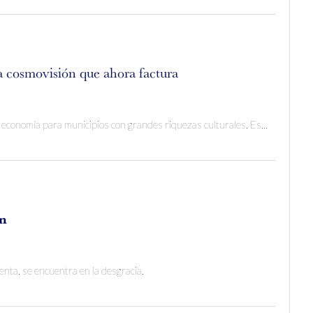
a cosmovisión que ahora factura
a economía para municipios con grandes riquezas culturales. Es...
en
enta, se encuentra en la desgracia.