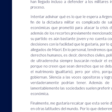
han llegado incluso a defender a los militares 
proceso.
Intentar adivinar qué es lo que le espera a Arge
fin de la dictadura militar es complicado de s
económicas que prometió para atacar la crisis 
además de los recortes previamente mencionados,
su partido es aún bastante joven y no cuenta co
decisiones con la facilidad que le gustaría, por lo
allegados de Macri. En lo personal, tendremos q
derechos humanos, es decir, derechos civiles, polí
de ultraderecha siempre buscarán reducir el e
porque no creen que sean derechos que se deban
el matrimonio igualitario), pero por otro, porq
gobiernan. Silencia a las voces opositoras y lo
verdaderamente podrían tener. Además de q
lamentablemente las sociedades suelen preferir un
económica.
Finalmente, me gustaría recalcar que esta serie 
en otras latitudes del mundo. Por lo que deberem