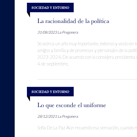
SOCIEDAD Y ENTORNO
La racionalidad de la política
31/08/2023
La Pregonera
Se acerca un año muy importante, extenso y vasto en te
amigos y familia y de promesas y personajes de la políti
2023-2024. De acuerdo con la consejera presidenta del
4 de septiembre.
SOCIEDAD Y ENTORNO
Lo que esconde el uniforme
28/12/2021
La Pregonera
Sofía De La Paz Aún recuerdo esa sensación, cuando m