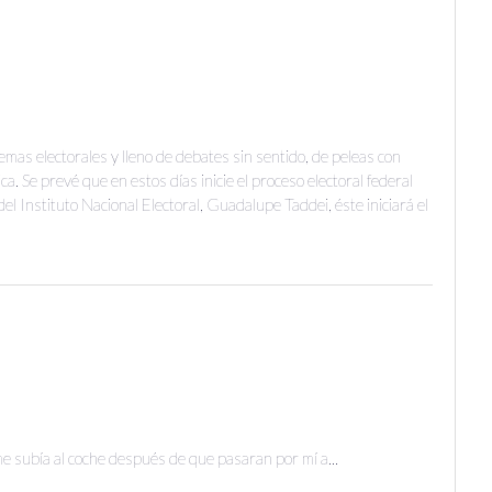
mas electorales y lleno de debates sin sentido, de peleas con
ca. Se prevé que en estos días inicie el proceso electoral federal
 Instituto Nacional Electoral, Guadalupe Taddei, éste iniciará el
e subía al coche después de que pasaran por mí a...