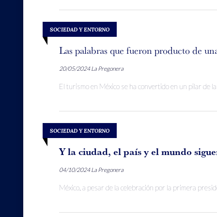
SOCIEDAD Y ENTORNO
Las palabras que fueron producto de un
20/05/2024
La Pregonera
El turismo en México se ha convertido en un pilar de l
SOCIEDAD Y ENTORNO
Y la ciudad, el país y el mundo sigu
04/10/2024
La Pregonera
México, a pesar de la celebración por la primera presid