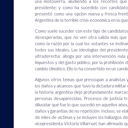
una motosierra, aludiendo a los recortes que 
presidente; y como ha sucedido con candidatos
presentó como una opción nueva y fresca frente
Argentina de la terrible crisis económica en la qu
Como suele suceder con este tipo de candidatos,
desesperadas, que no ven otra salida más que u
como la razón por la cual los votantes se incli
todos sus ideales. Las ideologías del president
ultraderecha: aboga por una intervención nula 
impuestos y del gasto público, por la prohibición 
cambio climático. Ello lo ha convertido en un ca
Algunos otros temas que preocupan a analistas y
los daños y alcances que tuvo la dictadura milit
la historia argentina dejó profundamente marcad
personas desaparecidas. Procesos de justicia tr
dilucidar qué fue lo que sucedió en aquellos año
daños y garantías de no repetición. Incluso, se e
de miles de víctimas y se incluyen los hallazgos de
vicepresidenta Victoria Villarruel, han afirmado q