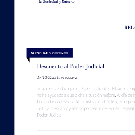
in
Sociedad y Entorno
REL
SOCIEDAD Y ENTORNO
Descuento al Poder Judicial
19/10/2023
La Pregonera
Si bien es verdad que el Poder Judicial en México sie
no ha ayudado a que dicha situación mejore. Al día de h
Por un lado, desde la Administración Pública, en repeti
justicia mexicano; y ahora, por parte del Poder Legisla
Poder Judicial.