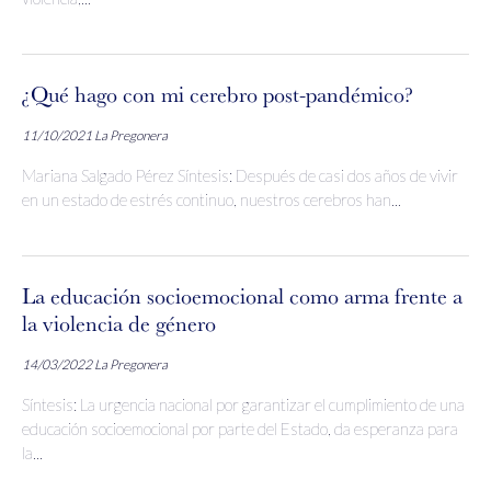
¿Qué hago con mi cerebro post-pandémico?
11/10/2021
La Pregonera
Mariana Salgado Pérez Síntesis: Después de casi dos años de vivir
en un estado de estrés continuo, nuestros cerebros han...
La educación socioemocional como arma frente a
la violencia de género
14/03/2022
La Pregonera
Síntesis: La urgencia nacional por garantizar el cumplimiento de una
educación socioemocional por parte del Estado, da esperanza para
la...