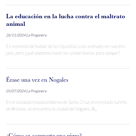
La educación en la lucha contra el maltrato
animal
26/11/2024
La Pregonera
Es momento de hablar de las injusticias a los animales en nuestro
país, pero ¿qué podemos hacer los universitarios para apoyar?
Érase una vez en Nogales
01/07/2024
La Pregonera
En el condado estadounidense de Santa Cruz, en el estado sureño
de Arizona, se encuentra la ciudad de Nogales. A...
¿Cómo se comparte una pizza?