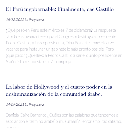
El Perú ingobernable: Finalmente, cae Castillo
16/12/2022
La Pregonera
¿Qué pasó en Perú este miércoles 7 de diciembre? La respuesta
rápida efectivamente es que el Congreso destituyó al presidente
Pedro Castillo, y la vicepresidenta, Dina Boluarte, tomó el cargo
vacante para instaurar un gabinete lo más pronto posible. Pero
¿qué pasó? ¿Qué llevó a Pedro Castillo a ser el quinto presidente en
5 años? La respuesta es más compleja.
La labor de Hollywood y el cuarto poder en la
deshumanización de la comunidad árabe.
14/09/2021
La Pregonera
Daniela Caire Barranco ¿Cuáles son las palabras que tendemos a
asociar con el término ‘árabe’ o ‘musulmán’? Terrorismo, radicalismo,
violencia,...