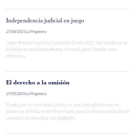
Independencia judicial en juego
27/04/2021
La Pregonera
Javier Antonio Martínez Quintanilla El año 2021 nos recibió con la
iniciativa del presidente Andrés Manuel López Obrador para
reformar...
El derecho a la omisión
27/05/2024
La Pregonera
El voto, por su naturaleza jurídica, es una contradicción que no
puede ser definida en términos reales, pues la misma constitución lo
considera un derecho y una obligación.