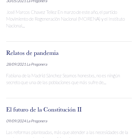
30/05/2021
La Pregonera
José Marcos Chavez Tellez En marzo de este año, el partido
Movimiento de Regeneración Nacional (MORENA) y el Instituto
Nacional...
Relatos de pandemia
28/09/2021
La Pregonera
Fabiana de la Madrid Sánchez Seamos honestxs, no es ningún
secreto que una de las poblaciones que más sufre de...
El futuro de la Constitución II
09/09/2024
La Pregonera
Las reformas planteadas, más que atender a las necesidades de la