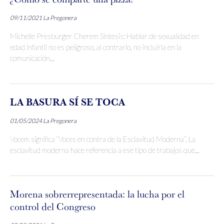
09/11/2021
La Pregonera
Michelle Presburger Cherem Síntesis: Hablar de sexualidad en
edad infantil no es peligroso, al contrario, no incluirla en la
comunicación...
LA BASURA SÍ SE TOCA
01/05/2024
La Pregonera
Vocem significa “Voces en contra de la Esclavitud Moderna”. La
esclavitud moderna hace referencia a ese tipo de trabajos que...
Morena sobrerrepresentada: la lucha por el
control del Congreso