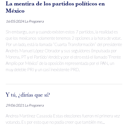
La mentira de los partidos políticos en
México
16/05/2024
La Pregonera
Sin embargo, aun y cuando existen estos 7 partidos, la realidad es
que los mexicanos solamente tenemos 2 opciones a la hora de votar.
Por un lado, está la llamada “Cuarta Transformación” del presidente
Andrés Manuel López Obrador y sus seguidores (impulsada por
Morena, PT y el Partido Verde); y por el otro está el llamado “Frente
Amplio por México” de la oposición representada por el PAN, un
muy deleble PRI y un casi inexistente PRD.
Y tú, ¿dirías que sí?
29/06/2021
La Pregonera
Andrea Martínez Casasola Estas elecciones fueron mi primera vez
votando. Es por esto que no podía creer que también me...