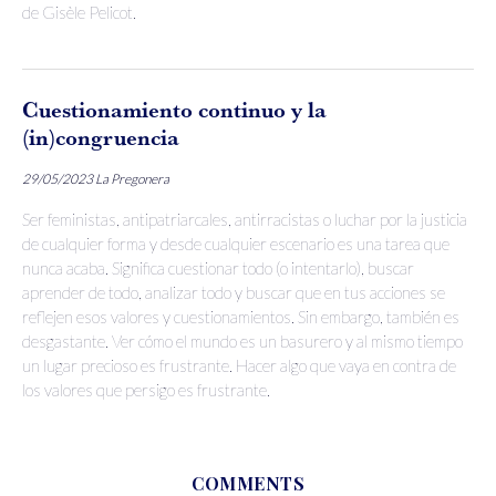
de Gisèle Pelicot.
Cuestionamiento continuo y la
(in)congruencia
29/05/2023
La Pregonera
Ser feministas, antipatriarcales, antirracistas o luchar por la justicia
de cualquier forma y desde cualquier escenario es una tarea que
nunca acaba. Significa cuestionar todo (o intentarlo), buscar
aprender de todo, analizar todo y buscar que en tus acciones se
reflejen esos valores y cuestionamientos. Sin embargo, también es
desgastante. Ver cómo el mundo es un basurero y al mismo tiempo
un lugar precioso es frustrante. Hacer algo que vaya en contra de
los valores que persigo es frustrante.
COMMENTS