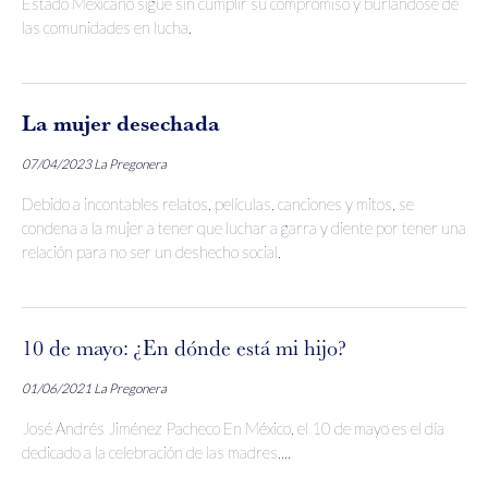
Estado Mexicano sigue sin cumplir su compromiso y burlándose de
las comunidades en lucha.
La mujer desechada
07/04/2023
La Pregonera
Debido a incontables relatos, películas, canciones y mitos, se
condena a la mujer a tener que luchar a garra y diente por tener una
relación para no ser un deshecho social.
10 de mayo: ¿En dónde está mi hijo?
01/06/2021
La Pregonera
José Andrés Jiménez Pacheco En México, el 10 de mayo es el día
dedicado a la celebración de las madres,...