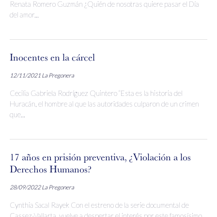
Renata Romero Guzmán ¿Quién de nosotras quiere pasar el Día
del amor...
Inocentes en la cárcel
12/11/2021
La Pregonera
Cecilia Gabriela Rodríguez Quintero “Esta es la historia del
Huracán, el hombre al que las autoridades culparon de un crimen
que...
17 años en prisión preventiva, ¿Violación a los
Derechos Humanos?
28/09/2022
La Pregonera
Cynthia Sacal Rayek Con el estreno de la serie documental de
Cassez-Vallarta, vuelve a despertar el interés por este famosísimo...