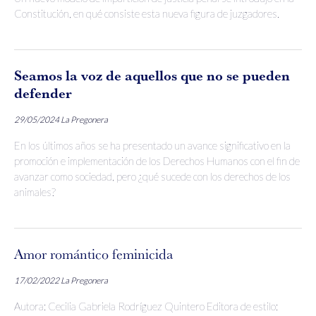
Constitución, en qué consiste esta nueva figura de juzgadores.
Seamos la voz de aquellos que no se pueden
defender
29/05/2024
La Pregonera
En los últimos años se ha presentado un avance significativo en la
promoción e implementación de los Derechos Humanos con el fin de
avanzar como sociedad, pero ¿qué sucede con los derechos de los
animales?
Amor romántico feminicida
17/02/2022
La Pregonera
Autora: Cecilia Gabriela Rodríguez Quintero Editora de estilo: