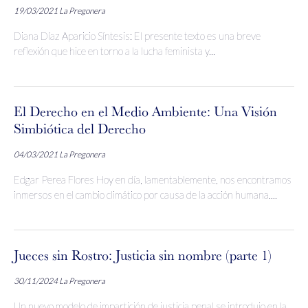
19/03/2021
La Pregonera
Diana Díaz Aparicio Síntesis: El presente texto es una breve
reflexión que hice en torno a la lucha feminista y...
El Derecho en el Medio Ambiente: Una Visión
Simbiótica del Derecho
04/03/2021
La Pregonera
Edgar Perea Flores Hoy en día, lamentablemente, nos encontramos
inmersos en el cambio climático por causa de la acción humana....
Jueces sin Rostro: Justicia sin nombre (parte 1)
30/11/2024
La Pregonera
Un nuevo modelo de impartición de justicia penal se introdujo en la