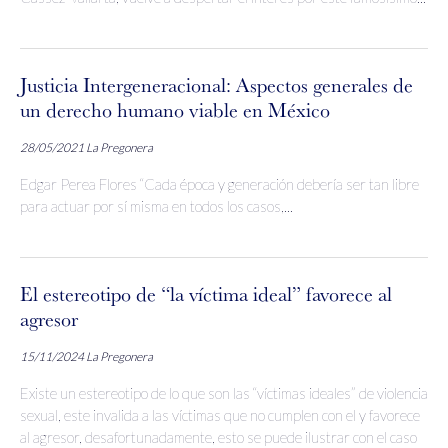
Justicia Intergeneracional: Aspectos generales de
un derecho humano viable en México
28/05/2021
La Pregonera
Edgar Perea Flores “Cada época y generación debería ser tan libre
para actuar por sí misma en todos los casos,...
El estereotipo de “la víctima ideal” favorece al
agresor
15/11/2024
La Pregonera
Existe un estereotipo de lo que son las “víctimas ideales” de violencia
sexual, este invalida a las víctimas que no cumplen con el y favorece
al agresor, desafortunadamente, esto se puede ilustrar con el caso