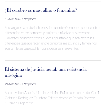
¿El cerebro es masculino o femenino?
18/02/2023
La Pregonera
A lo largo de la historia, ha existido un interés enorme por encontrar
diferencias entre hombres y mujeres a nivel de sus cerebros.
Hallazgos neurocientíficos nuevos apuntan a que realmente las
diferencias que aparecen entre cerebros masculinos y femeninos
son tan leves que podrían considerarse irrelevantes.
El sistema de justicia penal: una resistencia
misógina
24/02/2022
La Pregonera
Autor: Milton Andrés Martínez Molina Editora de contenido: Cecilia
Gabriela Rodríguez Quintero Editora de estilo: Renata Romero
Guzmán El ejercicio...