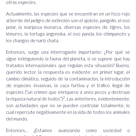
otras especies.
Actualmente, las especies que se encuentran en un foco rojo
al borde del peligro de extinción son el ajolote, pangolín, el oso
polar, la mariposa monarca, diversas especies de tigres, los
lémures, la tortuga angonoka, el oso panda, los chimpancés y
los changos de nariz chata.
Entonces, surge una interrogante importante: ¿Por qué se
sigue extinguiendo la fauna del planeta, si se supone que hay
tratados internacionales que regulan esta situación? Bueno,
querido lector, la respuesta es evidente: en primer lugar, el
cambio climático
, seguido de la
contaminación
, la
introducción
de especies invasivas
, la
caza furtiva
y el
tráfico ilegal de
especies
(“
un crimen que enriquece a unos pocos y destruye
2
la riqueza natural de todos”)
. Las anteriores, evidentemente,
son actividades que no se pueden controlar totalmente, lo
cual repercute negativamente en la vida de todos los animales
del mundo.
Entonces… ¿Estamos avanzando como sociedad o