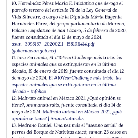
10. Hernández Pérez María E.
Iniciativa que deroga el
párrafo tercero del artículo 78 de la Ley General de
Vida Silvestre, a cargo de la Diputada Mária Eugenia
Hernández Pérez, del grupo parlamentario de Morena
,
Palacio Legislativo de San Lázaro, 5 de febrero de 2020,
fuente consultada el día 12 de mayo de 2024,
asun_3996187_20200211_1581011414.pdf
(gobernacion.gob.mx)
11. Jara Fernanda,
El #10YearChallenge más triste: las
especies animales que se extinguieron en la última
década
, 19 de enero de 2019, fuente consultada el día 12
de mayo de 2024,
El #10YearChallenge más triste: las
especies animales que se extinguieron en la última
década - Infobae
12.
Maltrato animal en México 2021, ¿Qué opinión se
tiene?
, Animanaturalis, fuente consultada el día 14 de
mayo de 2024,
Maltrato animal en México 2021, ¿qué
opinión se tiene? | AnimaNaturalis
13. Medrano Daniel,
Una vez más el “asesino serial” de
perros del Bosque de Nativitas atacó; suman 23 casos en