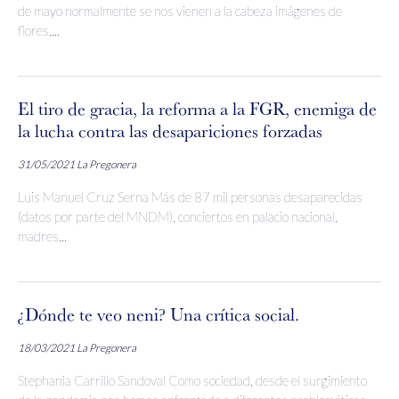
de mayo normalmente se nos vienen a la cabeza imágenes de
flores,...
El tiro de gracia, la reforma a la FGR, enemiga de
la lucha contra las desapariciones forzadas
31/05/2021
La Pregonera
Luis Manuel Cruz Serna Más de 87 mil personas desaparecidas
(datos por parte del MNDM), conciertos en palacio nacional,
madres...
¿Dónde te veo neni? Una crítica social.
18/03/2021
La Pregonera
Stephania Carrillo Sandoval Como sociedad, desde el surgimiento