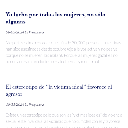
Yo lucho por todas las mujeres, no sólo
algunas
08/03/2024
La Pregonera
Me parte el alma recordar que más de 30,000 personas palestinas
han sido asesinadas desde octubre (ojo a la voz activa y no pasiva,
porque no se mueren, las matan). Porque las mujeres gazatíes no
tienen acceso a productos de salud sexual y menstrual.
El estereotipo de “la víctima ideal” favorece al
agresor
15/11/2024
La Pregonera
Existe un estereotipo de lo que son las “víctimas ideales” de violencia
sexual, este invalida a las víctimas que no cumplen con el y favorece
al agresor, desafortunadamente, esto se puede ilustrar con el caso