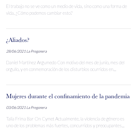
El trabajo no se ve como un medio de vida, sino como una forma de
vida, ¿Cómo podemos cambiar esto?
¿Aliados?
28/06/2021
La Pregonera
Daniel Martínez Argumedo Con motivo del mes de junio, mes del
orgullo, y en conmemoración de los disturbios ocurridos en...
Mujeres durante el confinamiento de la pandemia
03/06/2021
La Pregonera
Talia Frima Bar On Cymet Actualmente, la violencia de género es
uno de los problemas más fuertes, concurridos y preocupantes...