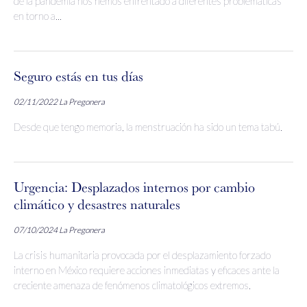
de la pandemia nos hemos enfrentado a diferentes problemáticas
en torno a...
Seguro estás en tus días
02/11/2022
La Pregonera
Desde que tengo memoria, la menstruación ha sido un tema tabú.
Urgencia: Desplazados internos por cambio
climático y desastres naturales
07/10/2024
La Pregonera
La crisis humanitaria provocada por el desplazamiento forzado
interno en México requiere acciones inmediatas y eficaces ante la
creciente amenaza de fenómenos climatológicos extremos.