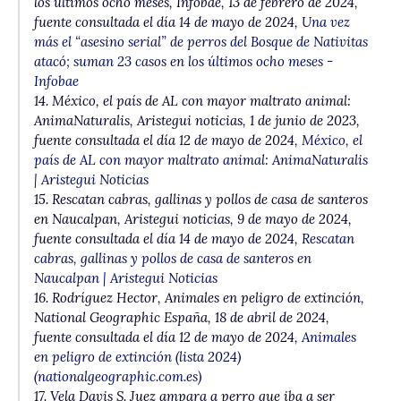
los últimos ocho meses
, Infobae, 13 de febrero de 2024,
fuente consultada el día 14 de mayo de 2024,
Una vez
más el “asesino serial” de perros del Bosque de Nativitas
atacó; suman 23 casos en los últimos ocho meses -
Infobae
14.
México, el país de AL con mayor maltrato animal:
AnimaNaturalis
, Aristegui noticias, 1 de junio de 2023,
fuente consultada el día 12 de mayo de 2024,
México, el
país de AL con mayor maltrato animal: AnimaNaturalis
| Aristegui Noticias
15.
Rescatan cabras, gallinas y pollos de casa de santeros
en Naucalpan
, Aristegui noticias, 9 de mayo de 2024,
fuente consultada el día 14 de mayo de 2024,
Rescatan
cabras, gallinas y pollos de casa de santeros en
Naucalpan | Aristegui Noticias
16. Rodríguez Hector,
Animales en peligro de extinción
,
National Geographic España, 18 de abril de 2024,
fuente consultada el día 12 de mayo de 2024,
Animales
en peligro de extinción (lista 2024)
(nationalgeographic.com.es)
17. Vela Davis S.
Juez ampara a perro que iba a ser