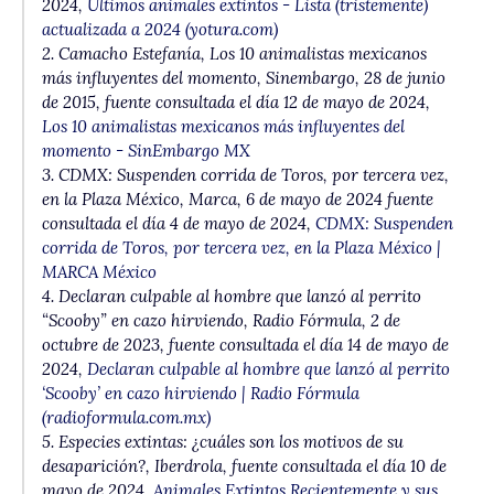
2024,
Últimos animales extintos - Lista (tristemente)
actualizada a 2024 (yotura.com)
2. Camacho Estefanía,
Los 10 animalistas mexicanos
más influyentes del momento
, Sinembargo, 28 de junio
de 2015, fuente consultada el día 12 de mayo de 2024,
Los 10 animalistas mexicanos más influyentes del
momento - SinEmbargo MX
3.
CDMX: Suspenden corrida de Toros, por tercera vez,
en la Plaza México
, Marca, 6 de mayo de 2024 fuente
consultada el día 4 de mayo de 2024,
CDMX: Suspenden
corrida de Toros, por tercera vez, en la Plaza México |
MARCA México
4.
Declaran culpable al hombre que lanzó al perrito
“Scooby” en cazo hirviendo
, Radio Fórmula, 2 de
octubre de 2023, fuente consultada el día 14 de mayo de
2024,
Declaran culpable al hombre que lanzó al perrito
‘Scooby’ en cazo hirviendo | Radio Fórmula
(radioformula.com.mx)
5.
Especies extintas: ¿cuáles son los motivos de su
desaparición?
, Iberdrola, fuente consultada el día 10 de
mayo de 2024,
Animales Extintos Recientemente y sus