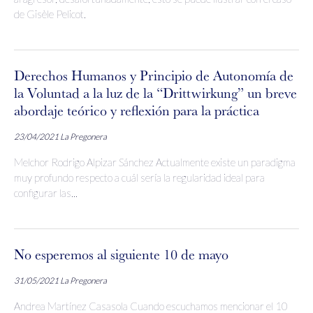
de Gisèle Pelicot.
Derechos Humanos y Principio de Autonomía de
la Voluntad a la luz de la “Drittwirkung” un breve
abordaje teórico y reflexión para la práctica
23/04/2021
La Pregonera
Melchor Rodrigo Alpizar Sánchez Actualmente existe un paradigma
muy profundo respecto a cuál sería la regularidad ideal para
configurar las...
No esperemos al siguiente 10 de mayo
31/05/2021
La Pregonera
Andrea Martínez Casasola Cuando escuchamos mencionar el 10