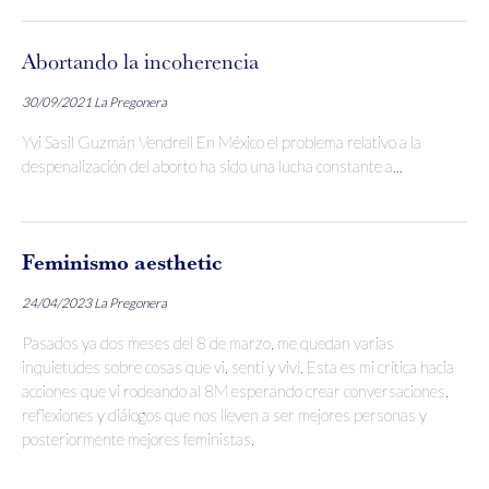
Abortando la incoherencia
30/09/2021
La Pregonera
Yvi Sasil Guzmán Vendrell En México el problema relativo a la
despenalización del aborto ha sido una lucha constante a...
Feminismo aesthetic
24/04/2023
La Pregonera
Pasados ya dos meses del 8 de marzo, me quedan varias
inquietudes sobre cosas que vi, sentí y viví. Esta es mi crítica hacia
acciones que vi rodeando al 8M esperando crear conversaciones,
reflexiones y diálogos que nos lleven a ser mejores personas y
posteriormente mejores feministas.