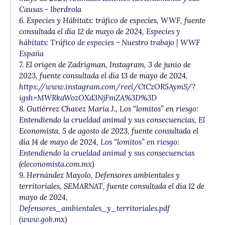
Causas - Iberdrola
6.
Especies y Hábitats: tráfico de especies
, WWF, fuente
consultada el día 12 de mayo de 2024,
Especies y
hábitats: Tráfico de especies - Nuestro trabajo | WWF
España
7.
El origen de Zadrigman
, Instagram, 3 de junio de
2023, fuente consultada el día 13 de mayo de 2024,
https://www.instagram.com/reel/CtCzOR5AymS/?
igsh=MWRkaWozOXd3NjFmZA%3D%3D
8. Gutiérrez Chavez María J.,
Los “lomitos” en riesgo:
Entendiendo la crueldad animal y sus consecuencias
, El
Economista, 5 de agosto de 2023, fuente consultada el
día 14 de mayo de 2024,
Los “lomitos” en riesgo:
Entendiendo la crueldad animal y sus consecuencias
(eleconomista.com.mx)
9. Hernández Mayolo,
Defensores ambientales y
territoriales
, SEMARNAT, fuente consultada el día 12 de
mayo de 2024,
Defensores_ambientales_y_territoriales.pdf
(
www.gob.mx
)