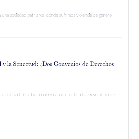
 una sociedad patriarcal donde sufrimos violencia de género
d y la Senectud: ¿Dos Convenios de Derechos
a cantidad de población mexicana entre los doce y veintinueve