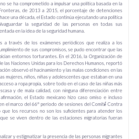
no se ha comprometido a impulsar una política basada en la
Fronteras, de 2013 a 2015, el porcentaje de detenciones
ace una década, el Estado continúa ejecutando una política
 salvaguardar la seguridad de las personas en todas sus
mentada en la idea de la seguridad humana.
s a través de los exámenes periódicos que realiza a los
 cumplimiento de sus compromisos, se pudo encontrar que las
pician entornos torturantes. En el 2016, la Organización de
de las Naciones Unidas para los Derechos Humanos, reportó
gación observó el hacinamiento y las malas condiciones en las
das mujeres, niños, niñas y adolescentes que estaban en una
acceso a ropa propia, sobre todo en el caso de las niñas más
scasa y de mala calidad, con ninguna diferenciación entre
firmación, el Estado mexicano hizo caso omiso e incluso
 en el marco del 66° periodo de sesiones del Comité́ Contra
có que los recursos no son los suficientes para atender los
que se viven dentro de las estaciones migratorias fueran
alizar y estigmatizar la presencia de las personas migrantes