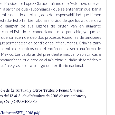
a, el Presidente López Obrador afirmó que “Esto tuvo que ver
on, a partir de que - suponemos - que se enteraron que iban a
ente de lado el total grado de responsabilidad que tienen
 Estado- Esto también abona al olvido de que los atropellos a
ad emigran de sus lugares de origen van en aumento
 cual el Estado es completamente responsable, ya que las
s que carecen de debidos procesos (como las detenciones
 a que permanecían en condiciones infrahumanas. Criminalizar y
as dentro de centros de detención, nunca será una forma de
or México. Las palabras del presidente mexicano son cínicas e
noamericana que predica al minimizar el daño sistemático e
uárez y las miles a lo largo del territorio nacional.
ión de la Tortura y Otros Tratos o Penas Crueles,
 del 12 al 21 de diciembre de 2016 observaciones y
arte; CAT/OP/MEX/R.2
/InformeSPT_2018.pdf