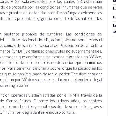
E
onas y 27 sobrevivientes, de los cuales 23 están aún
modo de protesta por las condiciones inhumanas que se viven
Ju
nas migrantes ahí detenidas prendieron fuego a colchonetas
Ju
tuación y presunta negligencia por parte de las autoridades
L
a
n bastante probable de cumplirse. Las condiciones de
el Instituto Nacional de Migración (INM) no son hechos ni
os como el Mecanismo Nacional de Prevención de la Tortura
anos (CNDH) y organizaciones civiles no gubernamentales,
as personas que conforman los éxodos migrantes en México,
ternamiento de estos centros de detención que en muchos
arios. Para tener un panorama sobre lo que ha pasado en los
zos que se han impulsado desde el poder Ejecutivo para dar
 transitan por México y que se traducen en el encierro ilegal
ones migratorias.
nción operadas y administradas por el INM a través de la
de Carlos Salinas
. Durante los últimos años, los centros
er entornos hostiles y xenófobos donde se cometen graves
, inhumanos, degradantes, e incluso tortura.