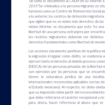
Tal como lo documentó la CNDH en su
Informe E
2019,
“Se criminaliza a la persona migrante en sit
funciona como un Centro de Reinserción Social po
a lo anterior, los centros de detención migratori
que vigilen que no se violen más derechos de las
mismo informe, se documenta que esto “es una m
libertad de una persona extranjera por encontr
los recintos migratorios deberían ser distintos
derechos fundamentales como libertad de movimien
Las acciones claramente punitivas de la política 
la migración irregular como delito, se evidencia 
ejercen tanto el derecho al debido proceso como 
(DESCA) de las personas privadas de la libertad
son ejercidos por las personas que se encuentr
tienen la naturaleza jurídica de una medida
internacionales reconocidas aplicables son las de 
el Estado mexicano). Al respecto, no debe olvidar
que su imposición debe partir del reconocimiento 
que debe reiterarse el carácter excepcional y no p
para, ahora, hacer referencia al abuso que se