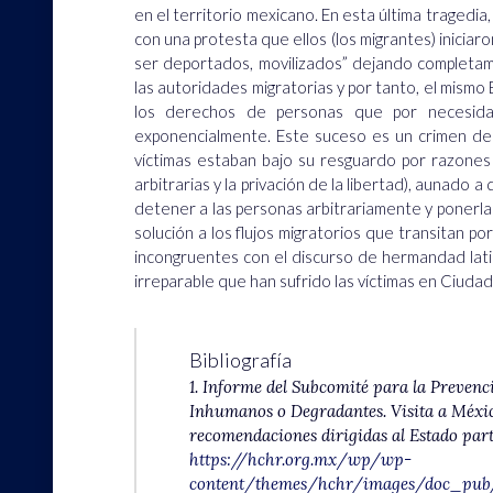
en el territorio mexicano. En esta última tragedi
con una protesta que ellos (los migrantes) iniciar
ser deportados, movilizados” dejando completam
las autoridades migratorias y por tanto, el mismo
los derechos de personas que por necesid
exponencialmente. Este suceso es un crimen del
víctimas estaban bajo su resguardo por razone
arbitrarias y la privación de la libertad), aunado
detener a las personas arbitrariamente y ponerl
solución a los flujos migratorios que transitan p
incongruentes con el discurso de hermandad lati
irreparable que han sufrido las víctimas en Ciudad J
Bibliografía
1. Informe del Subcomité para la Prevenc
Inhumanos o Degradantes. Visita a México
recomendaciones dirigidas al Estado p
https://hchr.org.mx/wp/wp-
content/themes/hchr/images/doc_pub