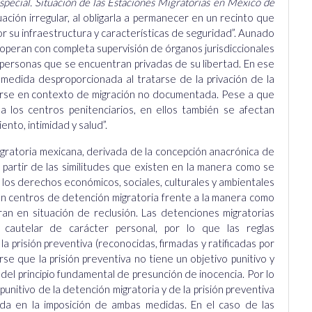
special. Situación de las Estaciones Migratorias en México de
uación irregular, al obligarla a permanecer en un recinto que
r su infraestructura y características de seguridad”. Aunado
a operan con completa supervisión de órganos jurisdiccionales
 personas que se encuentran privadas de su libertad. En ese
edida desproporcionada al tratarse de la privación de la
arse en contexto de migración no documentada. Pese a que
 a los centros penitenciarios, en ellos también se afectan
to, intimidad y salud”.
migratoria mexicana, derivada de la concepción anacrónica de
a partir de las similitudes que existen en la manera como se
los derechos económicos, sociales, culturales y ambientales
 en centros de detención migratoria frente a la manera como
an en situación de reclusión. Las detenciones migratorias
 cautelar de carácter personal, por lo que las reglas
la prisión preventiva (reconocidas, firmadas y ratificadas por
se que la prisión preventiva no tiene un objetivo punitivo y
del principio fundamental de presunción de inocencia. Por lo
unitivo de la detención migratoria y de la prisión preventiva
 da en la imposición de ambas medidas. En el caso de las