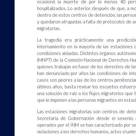
ocasionó la muerte de por lo menos 40 pers
hospitalizados. Lo anterior, después de que, a 
dentro de estos centros de detención, las perso
y quedaron atrapadas a falta de protocolos de ac
migratorias.
La tragedia era prácticamente una predicció
internamiento en la mayoría de las estaciones d
condiciones aisladas. Distintos órganos autónom
(MNPT) de la Comisión Nacional de Derechos Hum
quienes trabajan en favor de los derechos de l
han denunciado por años las condiciones de in
casos son peores a las de los centros penitenci
últimos años, basta revisar los escuetos esfuer
una solución de raíz a los flujos migratorios que
que le imponen a las personas migrantes en estaci
Las estaciones migratorias son centros de dete
Secretaría de Gobernación desde el sexenio 
operados por el INM se han caracterizado por s
violaciones a los derechos humanos, actos crueles