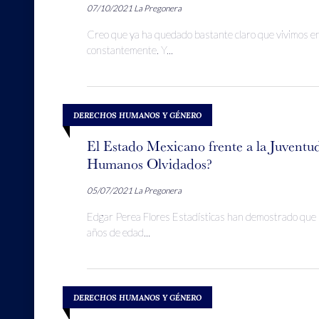
07/10/2021
La Pregonera
Creo que ya ha quedado bastante claro que vivimos en
constantemente. Y...
DERECHOS HUMANOS Y GÉNERO
El Estado Mexicano frente a la Juventu
Humanos Olvidados?
05/07/2021
La Pregonera
Edgar Perea Flores Estadísticas han demostrado que l
años de edad...
DERECHOS HUMANOS Y GÉNERO