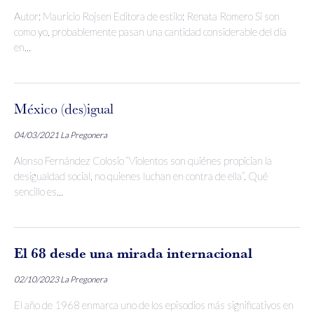
Autor: Mauricio Rojsen Editora de estilo: Renata Romero Si son
como yo, probablemente pasan una cantidad considerable del día
en...
México (des)igual
04/03/2021
La Pregonera
Alonso Fernández Colosio “Violentos son quiénes propician la
desigualdad social, no quienes luchan en contra de ella”. Qué
sencillo es...
El 68 desde una mirada internacional
02/10/2023
La Pregonera
El año de 1968 enmarca uno de los episodios más significativos en