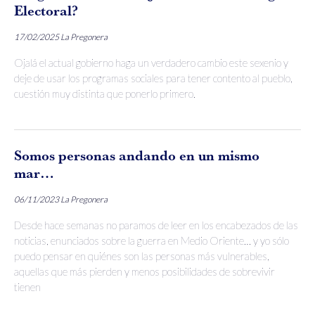
Electoral?
17/02/2025
La Pregonera
Ojalá el actual gobierno haga un verdadero cambio este sexenio y
deje de usar los programas sociales para tener contento al pueblo,
cuestión muy distinta que ponerlo primero.
Somos personas andando en un mismo
mar…
06/11/2023
La Pregonera
Desde hace semanas no paramos de leer en los encabezados de las
noticias, enunciados sobre la guerra en Medio Oriente… y yo sólo
puedo pensar en quiénes son las personas más vulnerables,
aquellas que más pierden y menos posibilidades de sobrevivir
tienen