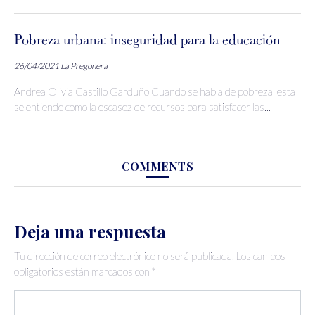
Pobreza urbana: inseguridad para la educación
26/04/2021
La Pregonera
Andrea Olivia Castillo Garduño Cuando se habla de pobreza, esta
se entiende como la escasez de recursos para satisfacer las...
COMMENTS
Deja una respuesta
Tu dirección de correo electrónico no será publicada.
Los campos
obligatorios están marcados con
*