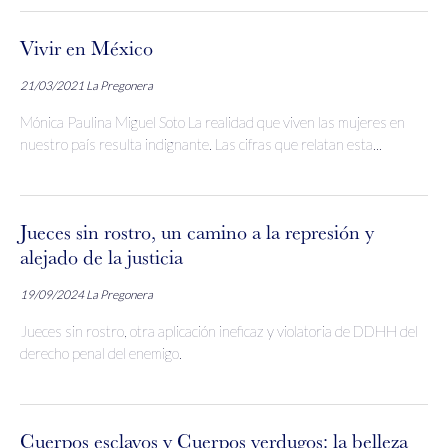
Vivir en México
21/03/2021
La Pregonera
Mónica Paulina Miguel Soto La realidad que viven las mujeres en
nuestro país resulta indignante. Las cifras que relatan esta...
Jueces sin rostro, un camino a la represión y
alejado de la justicia
19/09/2024
La Pregonera
Jueces sin rostro, otra aplicación ineficaz y violatoria de DDHH del
derecho penal del enemigo.
Cuerpos esclavos y Cuerpos verdugos: la belleza