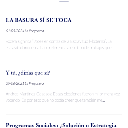
LA BASURA SÍ SE TOCA
01/05/2024
La Pregonera
Vocem significa “Voces en contra de la Esclavitud Moderna”. La
esclavitud moderna hace referencia a ese tipo de trabajos que...
Y tú, ¿dirías que sí?
29/06/2021
La Pregonera
Andrea Martínez Casasola Estas elecciones fueron mi primera vez
votando. Es por esto que no podía creer que también me...
Programas Sociales: ¿Solución o Estrategia