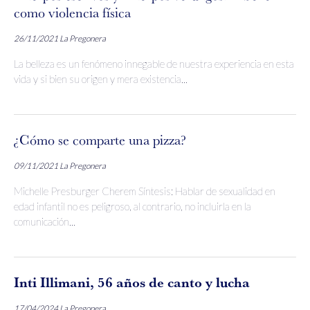
como violencia física
26/11/2021
La Pregonera
La belleza es un fenómeno innegable de nuestra experiencia en esta
vida y si bien su origen y mera existencia...
¿Cómo se comparte una pizza?
09/11/2021
La Pregonera
Michelle Presburger Cherem Síntesis: Hablar de sexualidad en
edad infantil no es peligroso, al contrario, no incluirla en la
comunicación...
Inti Illimani, 56 años de canto y lucha
17/04/2024
La Pregonera