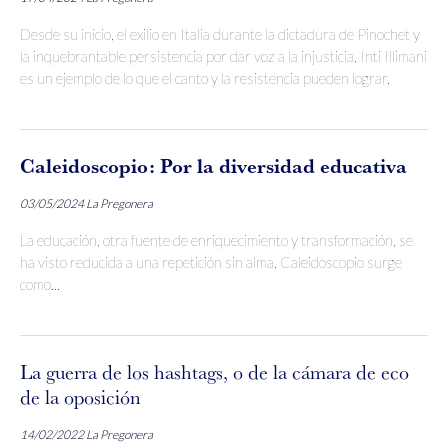
Desde su inicio, el exilio en Italia durante la dictadura de Pinochet y
la inquebrantable persistencia por dar voz a la injusticia, Inti Illimani
es un ejemplo de lo que el canto y la resistencia pueden lograr.
Caleidoscopio: Por la diversidad educativa
03/05/2024
La Pregonera
La educación, otra fuente de enriquecimiento y transformación, se
ha visto reducida a una repetición sin alma. Caleidoscopio surge
como...
La guerra de los hashtags, o de la cámara de eco
de la oposición
14/02/2022
La Pregonera